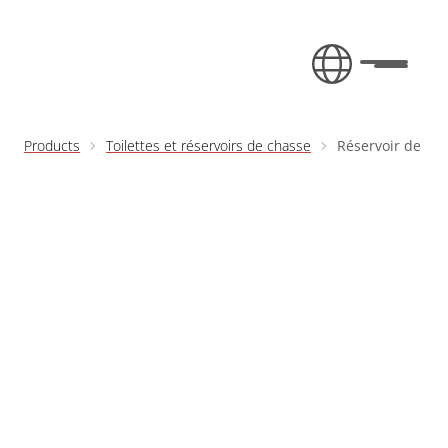
Skip to content
Toggle 
Products
Toilettes et réservoirs de chasse
Réservoir de cha